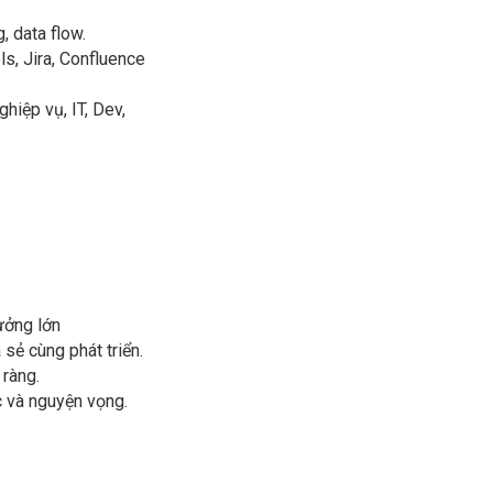
, data flow.
s, Jira, Confluence
hiệp vụ, IT, Dev,
ưởng lớn
 sẻ cùng phát triển.
ràng.
c và nguyện vọng.