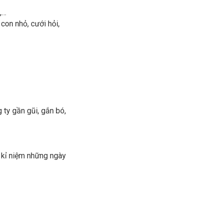
,…
con nhỏ, cưới hỏi,
 ty gần gũi, gắn bó,
à kỉ niệm những ngày