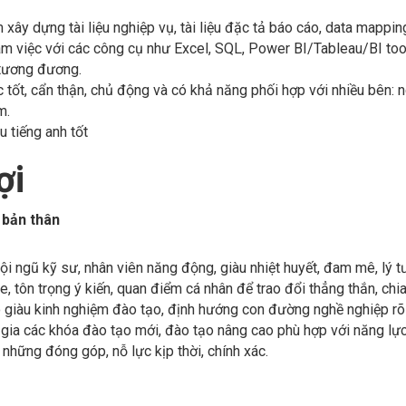
 xây dựng tài liệu nghiệp vụ, tài liệu đặc tả báo cáo, data mapping
m việc với các công cụ như Excel, SQL, Power BI/Tableau/BI tool
tương đương.
c tốt, cẩn thận, chủ động và có khả năng phối hợp với nhiều bên: ng
m.
ệu tiếng anh tốt
ợi
n bản thân
ội ngũ kỹ sư, nhân viên năng động, giàu nhiệt huyết, đam mê, lý t
, tôn trọng ý kiến, quan điểm cá nhân để trao đổi thẳng thắn, chia
 giàu kinh nghiệm đào tạo, định hướng con đường nghề nghiệp rõ 
gia các khóa đào tạo mới, đào tạo nâng cao phù hợp với năng lự
những đóng góp, nỗ lực kịp thời, chính xác.