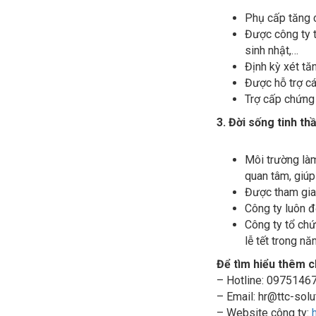
Phụ cấp tăng c
Được công ty t
sinh nhật,…
Định kỳ xét tă
Được hỗ trợ các
Trợ cấp chứng c
3. Đời sống tinh t
Môi trường làm
quan tâm, giúp
Được tham gia 
Công ty luôn đ
Công ty tổ chứ
lễ tết trong nă
Để tìm hiểu thêm chi
– Hotline: 0975146
– Email:
hr@ttc-solu
– Website công ty: