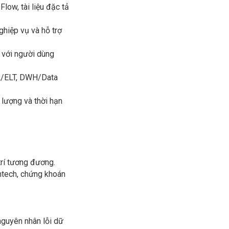
low, tài liệu đặc tả
ghiệp vụ và hỗ trợ
T với người dùng
TL/ELT, DWH/Data
 lượng và thời hạn
trí tương đương.
fintech, chứng khoán
 nguyên nhân lỗi dữ