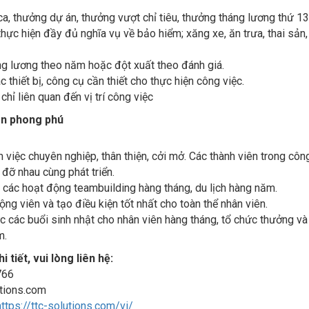
a, thưởng dự án, thưởng vượt chỉ tiêu, thưởng tháng lương thứ 13
hực hiện đầy đủ nghĩa vụ về bảo hiểm; xăng xe, ăn trưa, thai sản, 
ng lương theo năm hoặc đột xuất theo đánh giá.
 thiết bị, công cụ cần thiết cho thực hiện công việc.
hỉ liên quan đến vị trí công việc
hần phong phú
 việc chuyên nghiệp, thân thiện, cởi mở. Các thành viên trong công
 đỡ nhau cùng phát triển.
các hoạt động teambuilding hàng tháng, du lịch hàng năm.
ộng viên và tạo điều kiện tốt nhất cho toàn thể nhân viên.
c các buổi sinh nhật cho nhân viên hàng tháng, tổ chức thưởng v
m.
 tiết, vui lòng liên hệ:
766
tions.com
https://ttc-solutions.com/vi/