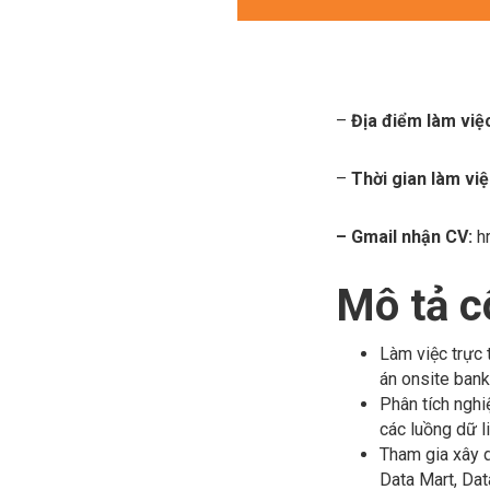
–
Địa điểm làm việ
–
Thời gian làm vi
– Gmail nhận CV:
h
Mô tả c
Làm việc trực 
án onsite bank
Phân tích nghi
các luồng dữ l
Tham gia xây d
Data Mart, Dat