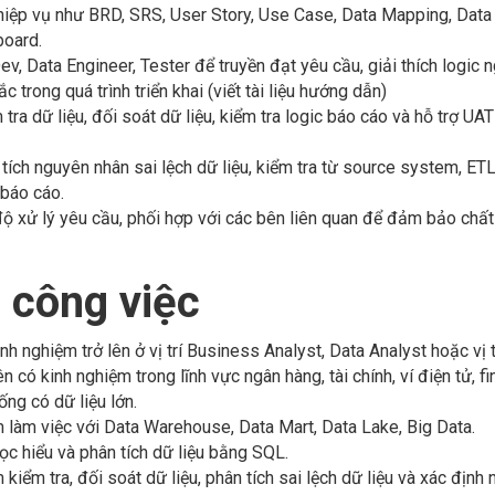
nghiệp vụ như BRD, SRS, User Story, Use Case, Data Mapping, Data F
oard.
ev, Data Engineer, Tester để truyền đạt yêu cầu, giải thích logic n
 trong quá trình triển khai (viết tài liệu hướng dẫn)
 tra dữ liệu, đối soát dữ liệu, kiểm tra logic báo cáo và hỗ trợ UA
tích nguyên nhân sai lệch dữ liệu, kiểm tra từ source system, E
 báo cáo.
độ xử lý yêu cầu, phối hợp với các bên liên quan để đảm bảo chất
 công việc
nh nghiệm trở lên ở vị trí Business Analyst, Data Analyst hoặc vị 
n có kinh nghiệm trong lĩnh vực ngân hàng, tài chính, ví điện tử, 
ống có dữ liệu lớn.
 làm việc với Data Warehouse, Data Mart, Data Lake, Big Data.
c hiểu và phân tích dữ liệu bằng SQL.
kiểm tra, đối soát dữ liệu, phân tích sai lệch dữ liệu và xác định